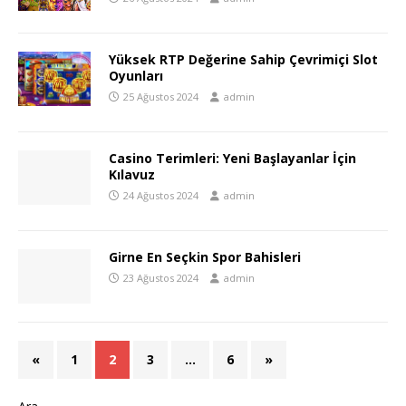
Yüksek RTP Değerine Sahip Çevrimiçi Slot
Oyunları
25 Ağustos 2024
admin
Casino Terimleri: Yeni Başlayanlar İçin
Kılavuz
24 Ağustos 2024
admin
Girne En Seçkin Spor Bahisleri
23 Ağustos 2024
admin
«
1
2
3
…
6
»