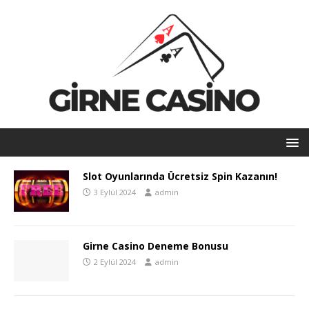
Slot Oyunlarında Ücretsiz Spin Kazanın!
3 Eylül 2024
admin
Girne Casino Deneme Bonusu
2 Eylül 2024
admin