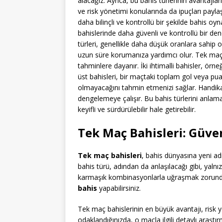
alacağız. Ayrıca, bu bahis türlerinin avantajlar
ve risk yönetimi konularında da ipuçları paylaşa
daha bilinçli ve kontrollü bir şekilde bahis oyn
bahislerinde daha güvenli ve kontrollü bir de
türleri, genellikle daha düşük oranlara sahip o
uzun süre korumanıza yardımcı olur. Tek maç 
tahminlere dayanır. İki ihtimalli bahisler, ör
üst bahisleri, bir maçtaki toplam gol veya puan
olmayacağını tahmin etmenizi sağlar. Handikap
dengelemeye çalışır. Bu bahis türlerini anlam
keyifli ve sürdürülebilir hale getirebilir.
Tek Maç Bahisleri: Güven
Tek maç bahisleri
, bahis dünyasına yeni ad
bahis türü, adından da anlaşılacağı gibi, yal
karmaşık kombinasyonlarla uğraşmak zorund
bahis
yapabilirsiniz.
Tek maç bahislerinin en büyük avantajı, risk y
odaklandığınızda, o maçla ilgili detaylı araştırm