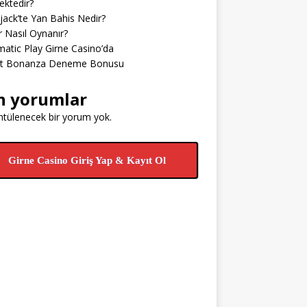
ktedir?
jack’te Yan Bahis Nedir?
 Nasıl Oynanır?
atic Play Girne Casino’da
t Bonanza Deneme Bonusu
n yorumlar
tülenecek bir yorum yok.
Girne Casino Giriş Yap & Kayıt Ol