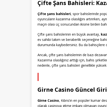
Çifte Şans Bahisleri: Ka
Çifte şans bahisleri
, spor bahislerinde pop
oyuncuların kazanma olasılığını artırırken, ay
maçın olası üç sonucundan ikisine birden bahi
Çifte şans bahislerinin en büyük avantajı,
kaz
ev sahibi takım ve beraberlik seçeneğine bah
durumunda kaybedersiniz. Bu da bahisçilere d
Ancak, çifte şans bahislerinin de bazı dezavan
Kazanma olasılığınız arttığı için, bahis şirket
nedenle, çifte şans bahisleri genellikle yüksek m
Girne Casino Güncel Giri
Girne Casino
, Kıbrıs’ın en popüler kumar des
olarak casinoya gitme imkanı olmayan oyuncu