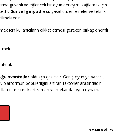
larına güvenli ve eğlenceli bir oyun deneyimi sağlamak için
tedir.
Güncel giriş adresi
, yasal düzenlemeler ve teknik
ilmektedir.
mek için kullanıcıların dikkat etmesi gereken birkaç önemli
 etmek
gi almak
uğu avantajlar
oldukça çekicidir. Geniş oyun yelpazesi,
, platformun popülerliğini artıran faktörler arasındadır.
llanıcılar istedikleri zaman ve mekanda oyun oynama
SONRAKI