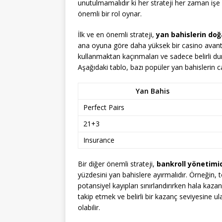
unutulmamalıdır ki her strateji her zaman işe
önemli bir rol oynar.
İlk ve en önemli strateji,
yan bahislerin doğ
ana oyuna göre daha yüksek bir casino avantaj
kullanmaktan kaçınmaları ve sadece belirli dur
Aşağıdaki tablo, bazı popüler yan bahislerin c
Yan Bahis
Perfect Pairs
21+3
Insurance
Bir diğer önemli strateji,
bankroll yönetimid
yüzdesini yan bahislere ayırmalıdır. Örneğin,
potansiyel kayıpları sınırlandırırken hala kazan
takip etmek ve belirli bir kazanç seviyesine ul
olabilir.