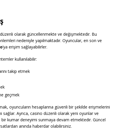
ş
, düzenli olarak güncellenmekte ve değişmektedir. Bu
 önlemleri nedeniyle yapılmaktadır. Oyuncular, en son ve
no
‘ya erişim sağlayabilirler.
emler kullanılabilir:
rını takip etmek
mek
şime geçmek
nmak, oyuncuların hesaplarına güvenli bir şekilde erişmelerini
i sağlar. Ayrıca, casino düzenli olarak yeni oyunlar ve
n bir kumar deneyimi sunmaya devam etmektedir. Güncel
ırsatlardan anında haberdar olabilirsiniz.