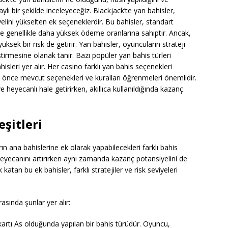
ylı bir şekilde inceleyeceğiz. Blackjack’te yan bahisler,
lini yükselten ek seçeneklerdir. Bu bahisler, standart
 ve genellikle daha yüksek ödeme oranlarına sahiptir. Ancak,
ek bir risk de getirir. Yan bahisler, oyuncuların strateji
ştirmesine olanak tanır. Bazı popüler yan bahis türleri
sleri yer alır. Her casino farklı yan bahis seçenekleri
önce mevcut seçenekleri ve kuralları öğrenmeleri önemlidir.
 heyecanlı hale getirirken, akıllıca kullanıldığında kazanç
eşitleri
ın ana bahislerine ek olarak yapabilecekleri farklı bahis
 heyecanını artırırken aynı zamanda kazanç potansiyelini de
 katan bu ek bahisler, farklı stratejiler ve risk seviyeleri
asında şunlar yer alır:
kartı As olduğunda yapılan bir bahis türüdür. Oyuncu,