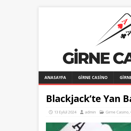
ANASAYFA
GIRNE CASINO
GIRN
Blackjack’te Yan B
13 Eylül 2024
admin
Girne Casino
,