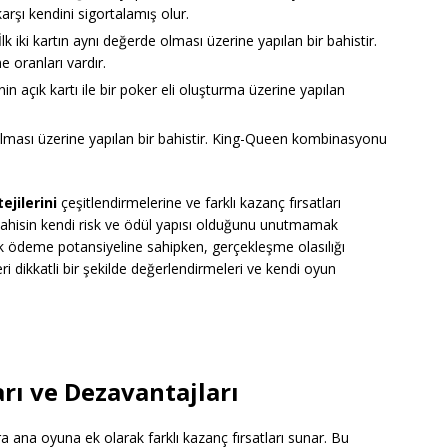
arşı kendini sigortalamış olur.
lk iki kartın aynı değerde olması üzerine yapılan bir bahistir.
 oranları vardır.
in açık kartı ile bir poker eli oluşturma üzerine yapılan
e olması üzerine yapılan bir bahistir. King-Queen kombinasyonu
ejilerini
çeşitlendirmelerine ve farklı kazanç fırsatları
bahisin kendi risk ve ödül yapısı olduğunu unutmamak
ek ödeme potansiyeline sahipken, gerçekleşme olasılığı
i dikkatli bir şekilde değerlendirmeleri ve kendi oyun
rı ve Dezavantajları
a ana oyuna ek olarak farklı kazanç fırsatları sunar. Bu