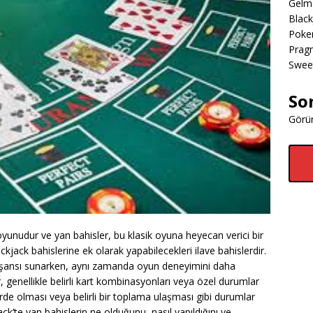
Gelme
Black
Poker
Pragm
Swee
So
Görün
yunudur ve yan bahisler, bu klasik oyuna heyecan verici bir
kjack bahislerine ek olarak yapabilecekleri ilave bahislerdir.
 şansı sunarken, aynı zamanda oyun deneyimini daha
er, genellikle belirli kart kombinasyonları veya özel durumlar
eğerde olması veya belirli bir toplama ulaşması gibi durumlar
ck’te yan bahislerin ne olduğunu, nasıl yapıldığını ve