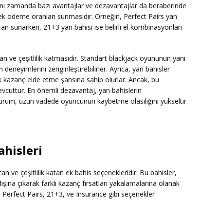
aynı zamanda bazı avantajlar ve dezavantajlar da beraberinde
ksek ödeme oranları sunmasıdır. Örneğin, Perfect Pairs yan
 oran sunarken, 21+3 yan bahisi ise belirli el kombinasyonları
an ve çeşitlilik katmasıdır. Standart blackjack oyununun yanı
 deneyimlerini zenginleştirebilirler. Ayrıca, yan bahisler
 kazanç elde etme şansına sahip olurlar. Ancak, bu
vcuttur. En önemli dezavantaj, yan bahislerin
durum, uzun vadede oyuncunun kaybetme olasılığını yükseltir.
ahisleri
an ve çeşitlilik katan ek bahis seçenekleridir. Bu bahisler,
dışına çıkarak farklı kazanç fırsatları yakalamalarına olanak
a Perfect Pairs, 21+3, ve Insurance gibi seçenekler