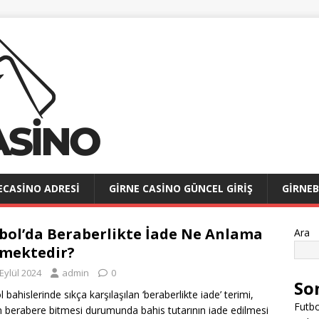
ECASINO ADRESI
GIRNE CASINO GÜNCEL GIRIŞ
GIRNEB
bol’da Beraberlikte İade Ne Anlama
Ara
mektedir?
Eylül 2024
admin
0
So
 bahislerinde sıkça karşılaşılan ‘beraberlikte iade’ terimi,
Futbo
 berabere bitmesi durumunda bahis tutarının iade edilmesi