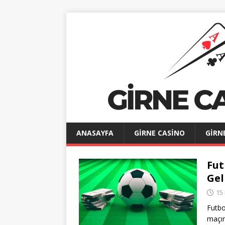
ANASAYFA
GIRNE CASINO
GIRN
Fut
Gel
15 
Futbol
maçın