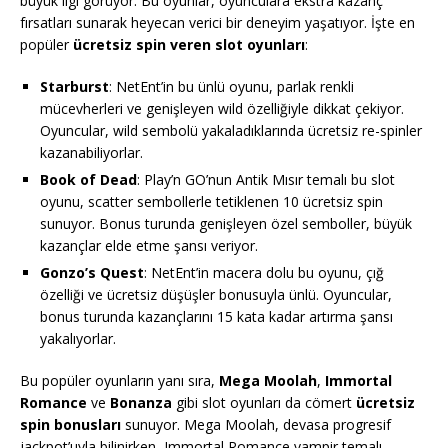
büyük ilgi görüyor. Bu oyunlar, oyunculara ekstra kazanç
fırsatları sunarak heyecan verici bir deneyim yaşatıyor. İşte en
popüler
ücretsiz spin veren slot oyunları
:
Starburst
: NetEnt’in bu ünlü oyunu, parlak renkli
mücevherleri ve genişleyen wild özelliğiyle dikkat çekiyor.
Oyuncular, wild sembolü yakaladıklarında ücretsiz re-spinler
kazanabiliyorlar.
Book of Dead
: Play’n GO’nun Antik Mısır temalı bu slot
oyunu, scatter sembollerle tetiklenen 10 ücretsiz spin
sunuyor. Bonus turunda genişleyen özel semboller, büyük
kazançlar elde etme şansı veriyor.
Gonzo’s Quest
: NetEnt’in macera dolu bu oyunu, çığ
özelliği ve ücretsiz düşüşler bonusuyla ünlü. Oyuncular,
bonus turunda kazançlarını 15 kata kadar artırma şansı
yakalıyorlar.
Bu popüler oyunların yanı sıra,
Mega Moolah
,
Immortal
Romance
ve
Bonanza
gibi slot oyunları da cömert
ücretsiz
spin bonusları
sunuyor. Mega Moolah, devasa progresif
jackpot’uyla bilinirken, Immortal Romance vampir temalı