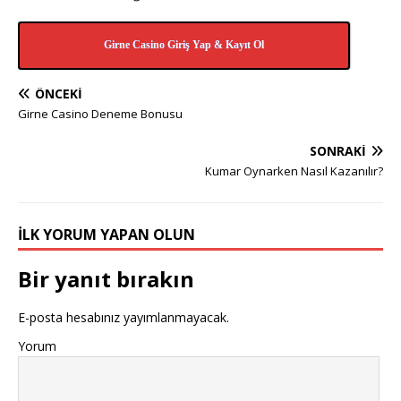
Girne Casino Giriş Yap & Kayıt Ol
ÖNCEKI
Girne Casino Deneme Bonusu
SONRAKI
Kumar Oynarken Nasıl Kazanılır?
İLK YORUM YAPAN OLUN
Bir yanıt bırakın
E-posta hesabınız yayımlanmayacak.
Yorum