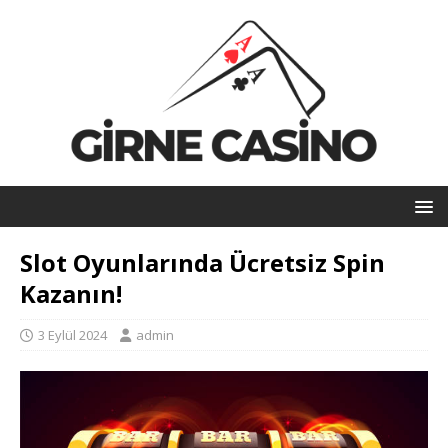
Slot Oyunlarında Ücretsiz Spin
Kazanın!
3 Eylül 2024
admin