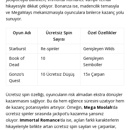
hikayesiyle dikkat çekiyor. Bonanza ise, madencilik temasıyla
ve MegaWays mekanizmasıyla oyunculara binlerce kazanç yolu
sunuyor.
Oyun Adı
Ücretsiz Spin
Özel Özellikler
Sayısı
Starburst
Re-spinler
Genişleyen Wilds
Book of
10
Genişleyen
Dead
Semboller
Gonzo’s
10 Ücretsiz Düşüş
15x Çarpan
Quest
Ücretsiz spin özelliği, oyuncuların risk almadan ekstra dönüşler
kazanmasını sağlıyor. Bu da hem eğlence süresini uzatıyor hem
de kazanç potansiyelini artırıyor. Örneğin,
Mega Moolah
‘da
ücretsiz spinler sırasında jackpot’u kazanma şansınız
oluyor.
Immortal Romance
‘da ise, açılan farklı karakterlerin
hikayeleriyle birlikte artan ücretsiz spin sayıları ve çarpanlar,