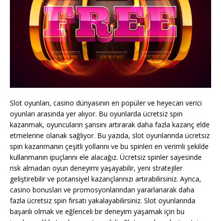
Slot oyunları, casino dünyasının en popüler ve heyecan verici
oyunları arasında yer alıyor. Bu oyunlarda ücretsiz spin
kazanmak, oyuncuların şansını artırarak daha fazla kazanç elde
etmelerine olanak sağlıyor. Bu yazıda, slot oyunlarında ücretsiz
spin kazanmanın çeşitli yollarını ve bu spinleri en verimli şekilde
kullanmanın ipuçlarını ele alacağız. Ücretsiz spinler sayesinde
risk almadan oyun deneyimi yaşayabilir, yeni stratejiler
geliştirebilir ve potansiyel kazançlarınızı artırabilirsiniz. Ayrıca,
casino bonusları ve promosyonlarından yararlanarak daha
fazla ücretsiz spin fırsatı yakalayabilirsiniz. Slot oyunlarında
başarılı olmak ve eğlenceli bir deneyim yaşamak için bu