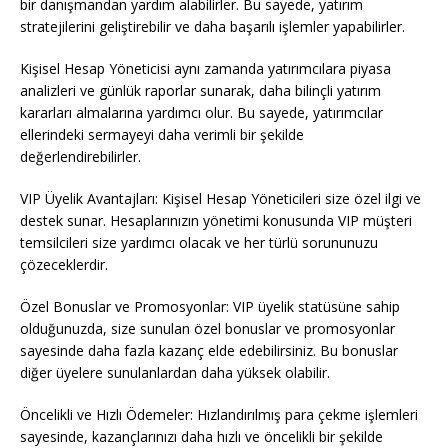
bir danışmandan yardım alabilirler. Bu sayede, yatırım
stratejilerini geliştirebilir ve daha başarılı işlemler yapabilirler.
Kişisel Hesap Yöneticisi aynı zamanda yatırımcılara piyasa
analizleri ve günlük raporlar sunarak, daha bilinçli yatırım
kararları almalarına yardımcı olur. Bu sayede, yatırımcılar
ellerindeki sermayeyi daha verimli bir şekilde
değerlendirebilirler.
VIP Üyelik Avantajları: Kişisel Hesap Yöneticileri size özel ilgi ve
destek sunar. Hesaplarınızın yönetimi konusunda VIP müşteri
temsilcileri size yardımcı olacak ve her türlü sorununuzu
çözeceklerdir.
Özel Bonuslar ve Promosyonlar: VIP üyelik statüsüne sahip
olduğunuzda, size sunulan özel bonuslar ve promosyonlar
sayesinde daha fazla kazanç elde edebilirsiniz. Bu bonuslar
diğer üyelere sunulanlardan daha yüksek olabilir.
Öncelikli ve Hızlı Ödemeler: Hızlandırılmış para çekme işlemleri
sayesinde, kazançlarınızı daha hızlı ve öncelikli bir şekilde