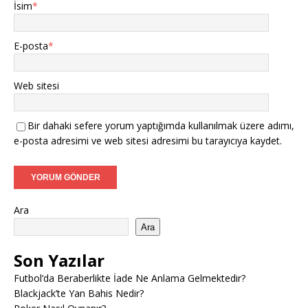
İsim
*
E-posta
*
Web sitesi
Bir dahaki sefere yorum yaptığımda kullanılmak üzere adımı,
e-posta adresimi ve web sitesi adresimi bu tarayıcıya kaydet.
Ara
Ara
Son Yazılar
Futbol’da Beraberlikte İade Ne Anlama Gelmektedir?
Blackjack’te Yan Bahis Nedir?