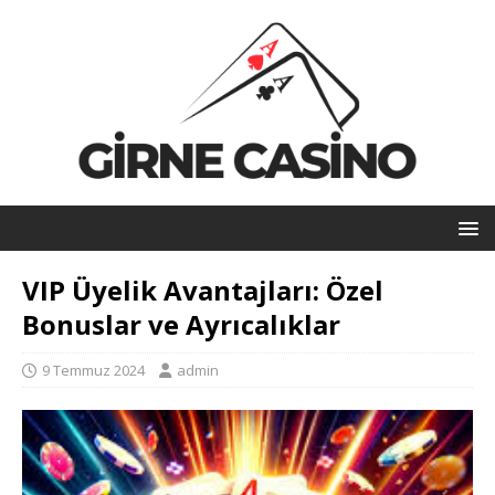
VIP Üyelik Avantajları: Özel
Bonuslar ve Ayrıcalıklar
9 Temmuz 2024
admin