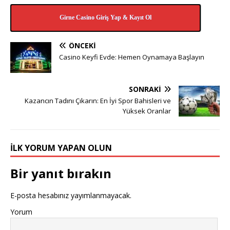
Girne Casino Giriş Yap & Kayıt Ol
ÖNCEKI
Casino Keyfi Evde: Hemen Oynamaya Başlayın
SONRAKI
Kazancın Tadını Çıkarın: En İyi Spor Bahisleri ve
Yüksek Oranlar
İLK YORUM YAPAN OLUN
Bir yanıt bırakın
E-posta hesabınız yayımlanmayacak.
Yorum