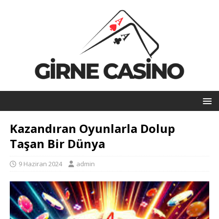
Kazandıran Oyunlarla Dolup
Taşan Bir Dünya
9 Haziran 2024
admin