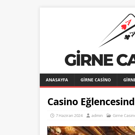
ANASAYFA
GIRNE CASINO
GIRN
Casino Eğlencesin
7 Haziran 2024
admin
Girne Casin