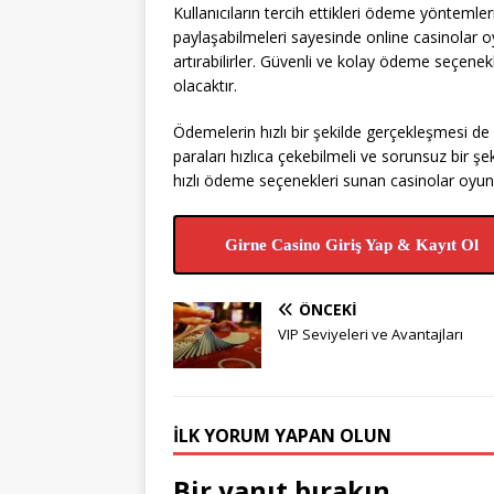
Kullanıcıların tercih ettikleri ödeme yöntemlerin
paylaşabilmeleri sayesinde online casinolar o
artırabilirler. Güvenli ve kolay ödeme seçenek
olacaktır.
Ödemelerin hızlı bir şekilde gerçekleşmesi de ku
paraları hızlıca çekebilmeli ve sorunsuz bir şe
hızlı ödeme seçenekleri sunan casinolar oyun
Girne Casino Giriş Yap & Kayıt Ol
ÖNCEKI
VIP Seviyeleri ve Avantajları
İLK YORUM YAPAN OLUN
Bir yanıt bırakın