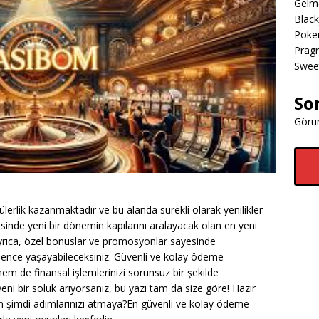
Gelme
Black
Poker
Pragm
Swee
So
Görün
erlik kazanmaktadır ve bu alanda sürekli olarak yenilikler
inde yeni bir dönemin kapılarını aralayacak olan en yeni
Ayrıca, özel bonuslar ve promosyonlar sayesinde
ğlence yaşayabileceksiniz. Güvenli ve kolay ödeme
hem de finansal işlemlerinizi sorunsuz bir şekilde
eni bir soluk arıyorsanız, bu yazı tam da size göre! Hazır
çin şimdi adımlarınızı atmaya?En güvenli ve kolay ödeme