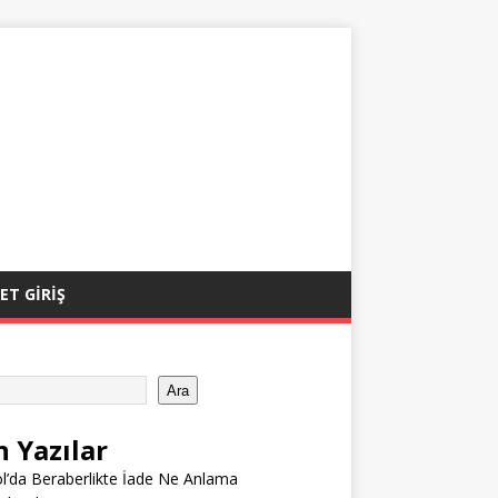
ET GIRIŞ
Ara
n Yazılar
l’da Beraberlikte İade Ne Anlama