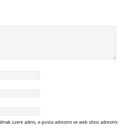
ılmak üzere adımı, e-posta adresimi ve web sitesi adresimi